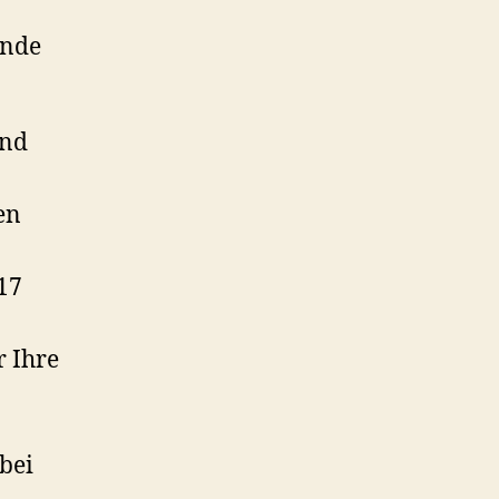
ende
und
en
17
r Ihre
bei