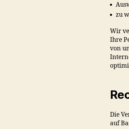
Ausw
zu w
Wir ve
Ihre P
von un
Intern
optimi
Rec
Die Ve
auf Ba