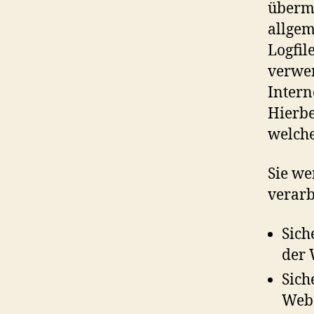
übermi
allgem
Logfil
verwe
Intern
Hierbe
welche
Sie we
verarb
Sich
der 
Sich
Webs