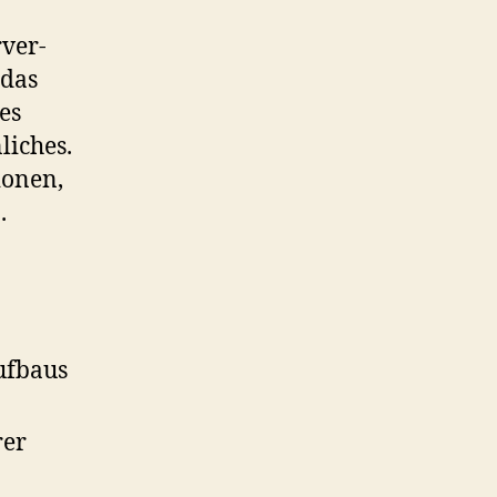
rver-
 das
es
liches.
ionen,
.
ufbaus
rer