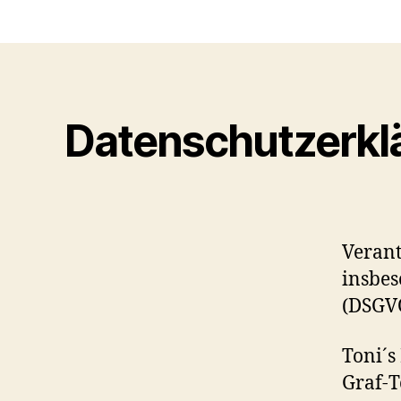
Datenschutzerkl
Verant
insbe
(DSGVO
Toni´s
Graf-T