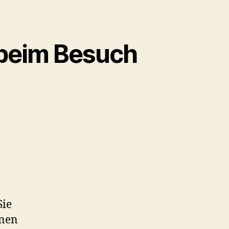
 beim Besuch
Sie
onen