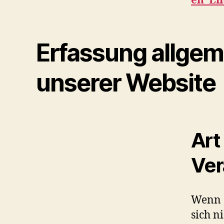
en_Li
Erfassung allgem
unserer Website
Art
Ver
Wenn S
sich n