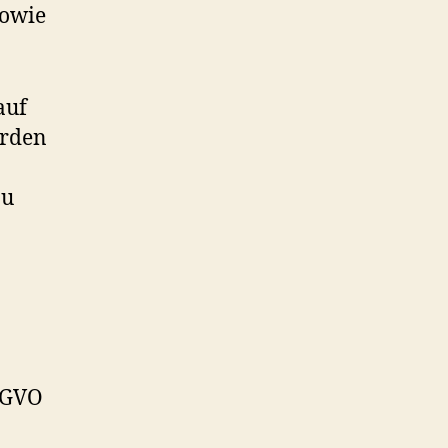
sowie
auf
erden
zu
DSGVO