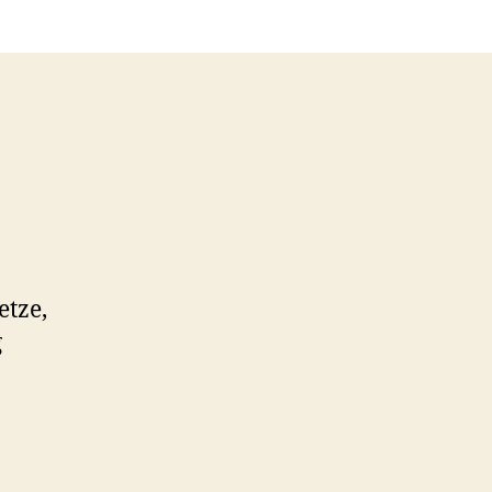
etze,
g