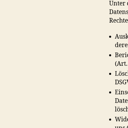
Unter 
Datens
Rechte
Ausk
dere
Beri
(Art
Lösc
DSG
Eins
Date
lösc
Wide