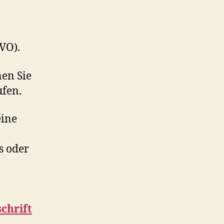
VO).
nen Sie
ufen.
eine
s oder
chrift