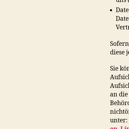
uns 
Date
Date
Vert
Sofern
diese 
Sie kö
Aufsic
Aufsic
an die
Behörd
nichtö
unter: